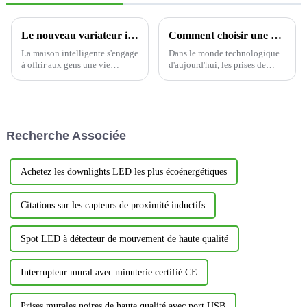
Le nouveau variateur intelligent YSDM101 : une révolution dans le contrôle de l'éclairage domestique intelligent
Comment choisir une prise de charge USB : alimentez votre espace intelligemment-1
La maison intelligente s'engage
Dans le monde technologique
à offrir aux gens une vie
d'aujourd'hui, les prises de
pratique. La prise intelligente à
charge USB sont devenues
intensité variable YSDM101
indispensables à la maison
reflète pleinement l'idée de
comme au bureau, alliant
conception centrée sur
praticité et design moderne.
l'utilisateur, en tenant compte
Cependant, toutes les prises ne
Recherche Associée
de la commodité...
se valent pas.
Achetez les downlights LED les plus écoénergétiques
Citations sur les capteurs de proximité inductifs
Spot LED à détecteur de mouvement de haute qualité
Interrupteur mural avec minuterie certifié CE
Prises murales noires de haute qualité avec port USB