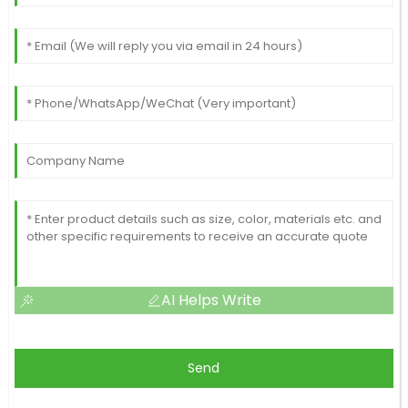
AI Helps Write
Send