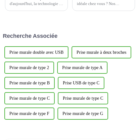
d'aujourd'hui, la technologie a
idéale chez vous ? Nos
révolutionné nos modes de vie,
variateurs innovants sont la
et nos maisons ne font pas
solution. Ce produit domotique
exception. Les interrupteurs
est conçu pour ajuster
intelligents ont révolutionné la
précisément l'intensité
domotique, offrant des
lumineuse, vous permettant
Recherche Associée
fonctionnalités inégalées.
ainsi de créer…
Prise murale double avec USB
Prise murale à deux broches
Prise murale de type 2
Prise murale de type A
Prise murale de type B
Prise USB de type C
Prise murale de type C
Prise murale de type C
Prise murale de type F
Prise murale de type G