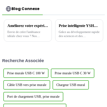
Blog Connexe
Améliorez votre expérience d'éclairage domestique avec des variateurs d'intensité
Prise intelligente YSHW101 : ouvrez un nouveau chapitre de l'extérieur
Envie de créer l'ambiance
Grâce au développement rapide
idéale chez vous ? Nos
des sciences et des
variateurs innovants sont la
technologies, des produits
solution. Ce produit domotique
innovants continuent d'émerger
est conçu pour ajuster
dans le domaine de la maison
précisément l'intensité
connectée. La prise connectée
lumineuse, vous permettant
YSHW101 s'est imposée sur le
Recherche Associée
ainsi de créer…
marché de la maison connectée
grâce à son excellente...
Prise murale USB C 100 W
Prise murale USB C 30 W
Câble USB vers prise murale
Chargeur USB mural
Port de chargement USB, prise murale