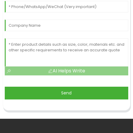
AI Helps Write
Send