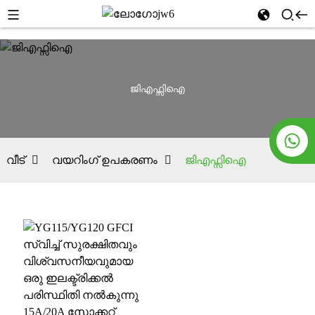
ജിഎഫ്സിഐ
വീട്
വയറിംഗ് ഉപകരണം
ജിഎഫ്സിഐ