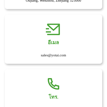
Oujiang, Wenzhou, Zhejiang 325000
อีเมล
sales@yotai.com
โทร.