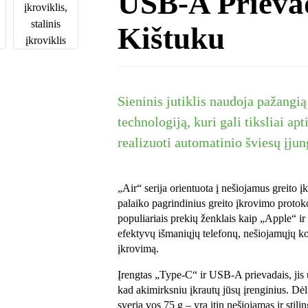
USB-A Prieva
Kištuku
Sieninis jutiklis naudoja pažangi
technologiją, kuri gali tiksliai ap
realizuoti automatinio šviesų įju
„Air“ serija orientuota į nešiojamus greito į
palaiko pagrindinius greito įkrovimo protoko
populiariais prekių ženklais kaip „Apple“ ir 
efektyvų išmaniųjų telefonų, nešiojamųjų ko
įkrovimą.
Įrengtas „Type-C“ ir USB-A prievadais, jis 
kad akimirksniu įkrautų jūsų įrenginius. Dėl
sveria vos 75 g – yra itin nešiojamas ir stilin