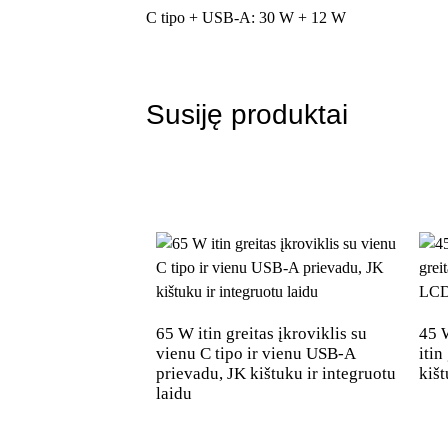
C tipo + USB-A: 30 W + 12 W
MOQ pritaikymui
Kokybės garantija
OEM/ODM
Susiję produktai
Spalva
Suderinami įrenginiai
„iPhone
Saugos apsauga
Pakuotės dizainas
65 W itin greitas įkroviklis su
45 
vienu C tipo ir vienu USB-A
itin
prievadu, JK kištuku ir integruotu
kiš
laidu