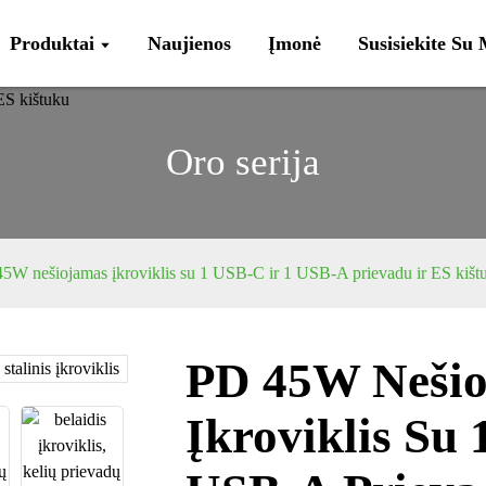
Produktai
Naujienos
Įmonė
Susisiekite Su
Oro serija
5W nešiojamas įkroviklis su 1 USB-C ir 1 USB-A prievadu ir ES kišt
PD 45W Neši
Loading...
Loading...
Įkroviklis Su