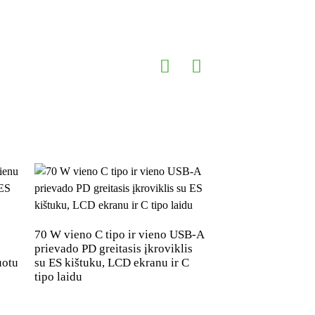
 pakeitimas
 planšetiniai kompiuteriai, „Buds“. Žaidimų
 perkrovos; Apsauga nuo viršįtampio
ugos
PD 45W 1 C tipo p
nešiojamas įkrovik
70 W vieno C tipo ir vieno USB-A
kištuku
prievado PD greitasis įkroviklis
uotu
su ES kištuku, LCD ekranu ir C
tipo laidu