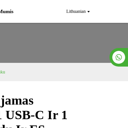
 Mumis
Lithuanian
uku
ojamas
Loading...
Loading...
 1 USB-C Ir 1