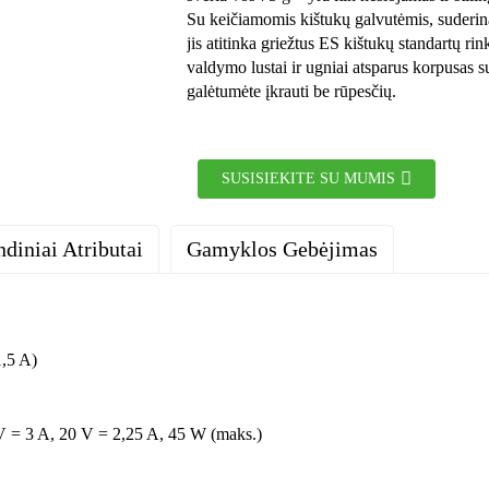
Su keičiamomis kištukų galvutėmis, suderina
jis atitinka griežtus ES kištukų standartų ri
valdymo lustai ir ugniai atsparus korpusas s
galėtumėte įkrauti be rūpesčių.
SUSISIEKITE SU MUMIS
ndiniai Atributai
Gamyklos Gebėjimas
1 C tipo + 1 USB-A
Kinija
CE UL FCC ROHS UKCA CSA ETL N
ES
1,5 A)
Ilgis 40 mm * Plotis 35 mm * Aukštis 35 mm
Ugniai atsparus ABS PC; GaN galios pusla
PD3.0; PD2.0; QC2.0; QC3.0; QC4.0+; AFC;
Išvesties sąsaja, logotipas, spalva ir p
 V = 3 A, 20 V = 2,25 A, 45 W (maks.)
Mokestis bus išskaičiuotas iš didelio užsak