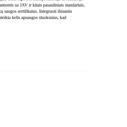
momis su JAV ir kitais pasauliniais standartais,
nkų saugos sertifikatus. Integruoti išmanūs
uteikia kelis apsaugos sluoksnius, kad
OM UKCA
 Svoris: 75 g
idininkis
 FCP; SCP; PPS
akuotė
ymo kiekio