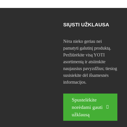
SIŲSTI UŽKLAUSA
Nėra nieko geriau nei
pamatyti galutinį produktą.
Peržiūrėkite visą YOTI
asortimentą ir atsiimkite
naujausius pavyzdžius; tiesiog
susisiekite dėl išsamesnės
informacijos.
Spustelėkite
norėdami gauti
užklausą