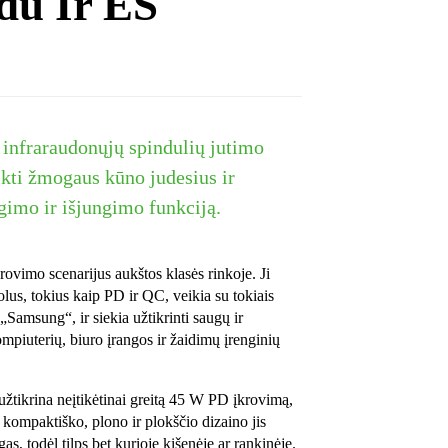
du Ir ES
ą infraraudonųjų spindulių jutimo
tikti žmogaus kūno judesius ir
ngimo ir išjungimo funkciją.
krovimo scenarijus aukštos klasės rinkoje. Ji
lus, tokius kaip PD ir QC, veikia su tokiais
„Samsung“, ir siekia užtikrinti saugų ir
mpiuterių, biuro įrangos ir žaidimų įrenginių
užtikrina neįtikėtinai greitą 45 W PD įkrovimą,
 kompaktiško, plono ir plokščio dizaino jis
gas, todėl tilps bet kurioje kišenėje ar rankinėje.