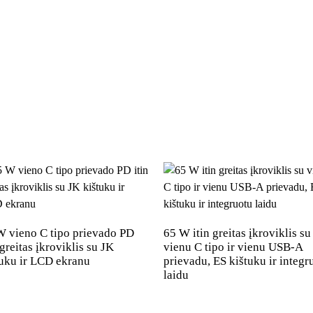
10000 vienetų
12 mėnesių pasaulinė garantija ir nemokamas
Palaikoma
Balta, juoda, mėlyna ir žalia
“, „iPad“, „Macbook“, „Airpods“, „AppleWatch“, „Sumsung“, „Galaxy“,
ir biuro įrenginiai.
Apsauga nuo trumpojo jungimo; Apsauga nuo perkaitimo; Apsauga nuo
Nemokamos pakuočių dizaino pasla
W vieno C tipo prievado PD
65 W itin greitas įkroviklis su
 greitas įkroviklis su JK
vienu C tipo ir vienu USB-A
tuku ir LCD ekranu
prievadu, ES kištuku ir integr
laidu