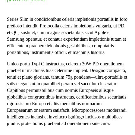
Series Slim in condicionibus celeris impletionis portatilis in foro
pretioso intendit. Protocolla celeris impletionis vulgaria, ut PD
et QC, sustinet, cum magnis societatibus sicut Apple et
Samsung operatur, et conatur experientiam impletionis tutam et
efficientem praebere telephonis gestabilibus, computatris
portatilibus, instrumentis officii, et machinis lusoriis.
Unico portu Typi C instructus, celerem 30W PD onerationem
praebet ut machinas tuas celerrime impleat. Designo compacto,
tenui et plano glorians, tantum 75g ponderat—ultra-portabilis et
satis elegans ut in quamlibet peram vel sacculum inseratur.
Capitibus permutabilibus cum normis Europaeis aliisque
globalibus congruentibus instructus, certificationibus securitatis
rigorosis pro Europa et aliis mercatibus normarum
Europaearum onerarum satisfacit. Microprocessores moderandi
intelligentes inclusi et involucro ignifugo inclusos multiplices
gradus protectionis praebent ad onerationem sine cura.