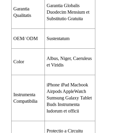
Garantia Globalis
Garantia
Duodecim Mensium et
Qualitatis
Substitutio Gratuita
OEM/ ODM
Sustentatum
Albus, Niger, Caeruleus
Color
et Viridis
iPhone iPad Macbook
Airpods AppleWatch
Instrumenta
Sumsung Galaxy Tablet
Compatibilia
Buds Instrumenta
ludorum et officii
Protectio a Circuitu