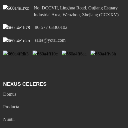
No. DCCVII, Linghua Road, Oujiang Estuary
Industrial Area, Wenzhou, Zhejiang (CCXXV)
86-577-63360102
sales@yotai.com
NEXUS CELERES
Domus
Producta
Nuntii