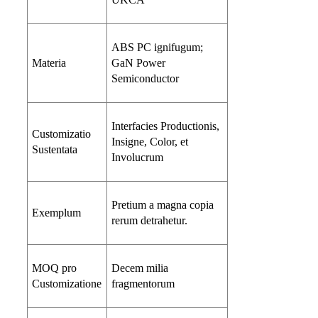
ABS PC ignifugum;
Materia
GaN Power
Semiconductor
Interfacies Productionis,
Customizatio
Insigne, Color, et
Sustentata
Involucrum
Pretium a magna copia
Exemplum
rerum detrahetur.
MOQ pro
Decem milia
Customizatione
fragmentorum