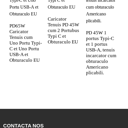
Caricator
Tenuis PD 45W
PD65W
C
cum 2 Portubus
Caricator
T
PD 45W 1
Typi C et
Tenuis cum
c
portus Typi-C
Obturaculo EU
Uno Portu Typi-
T
et 1 portus
C et Uno Portu
p
USB-A, tenuis
USB-A et
o
incarcator cum
Obturaculo EU
obturaculo
Americano
plicabili.
CONTACTA NOS