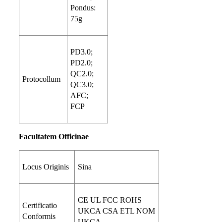
Pondus:
75g
PD3.0;
PD2.0;
QC2.0;
Protocollum
QC3.0;
AFC;
FCP
Facultatem Officinae
Locus Originis
Sina
CE UL FCC ROHS
Certificatio
UKCA CSA ETL NOM
Conformis
UKCA