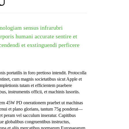
U
hnologiam sensus infrarubri
rporis humani accurate sentire et
endendi et exstinguendi perficere
is portatilis in foro pretioso intendit. Protocolla
ustinet, cum magnis societatibus sicut Apple et
mpletionis tutam et efficientem praebere
bus, instrumentis officii, et machinis lusoriis.
lerem 45W PD onerationem praebet ut machinas
tenui et plano glorians, tantum 75g ponderat—
ibet peram vel sacculum inseratur. Capitibus
e globalibus congruentibus instructus,
 Europa et aliis mercatibus normarum Europaearum