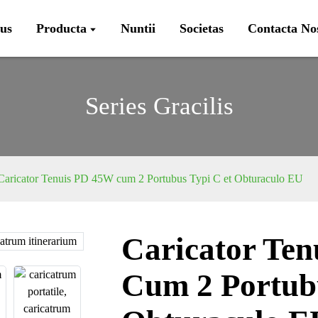
us
Producta
Nuntii
Societas
Contacta No
Series Gracilis
Caricator Tenuis PD 45W cum 2 Portubus Typi C et Obturaculo EU
Caricator Te
Loading...
Loading...
Cum 2 Portub