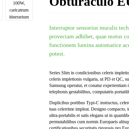
Obturaculo E
Interruptor sensorius muralis tec
provectam adhibet, quae motus co
functionem lumina automatice acc
potest.
Series Slim in condicionibus celeris impletion
celeris impletionis vulgaria, ut PD et QC, s
Samsung operatur, et conatur experientiam i
telephonis gestabilibus, computatris portatili
Duplicibus portibus Typi-C instructus, ce
tuas celerrime impleat. Designo compacto, 
ultra-portabilis et satis elegans ut in quaml
permutabilibus cum normis Europaeis aliisqu
certificationibus securitatis rigorosis pro