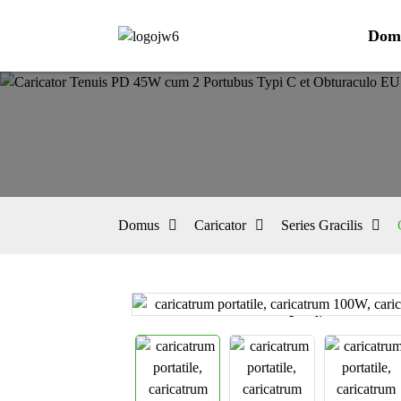
Dom
Domus
Caricator
Series Gracilis
Loading...
Loading...