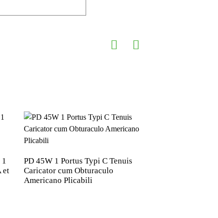
 1
PD 45W 1 Portus Typi C Tenuis
PD 65W 2 Portuum 
 et
Caricator cum Obturaculo
Caricator cum Obt
Americano Plicabili
Americano Plicabil