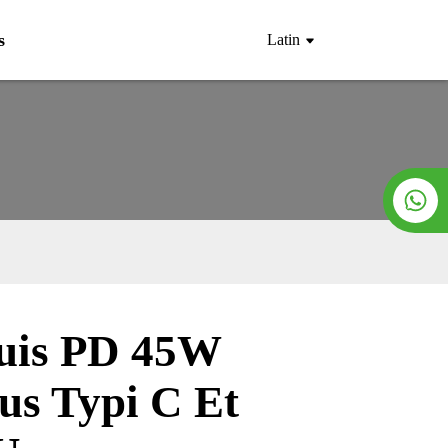
s
Latin
nuis PD 45W
Loading...
Loading...
us Typi C Et