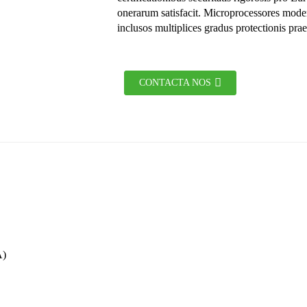
onerarum satisfacit. Microprocessores modera
inclusos multiplices gradus protectionis pra
CONTACTA NOS
A)