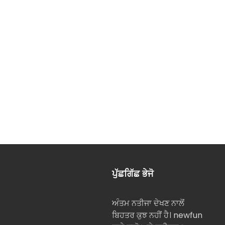
ਪੁੱਛਗਿੱਛ ਭੇਜੋ
ਅੰਤਮ ਨਤੀਜਾ ਦੇਖਣ ਨਾਲੋਂ
ਬਿਹਤਰ ਕੁਝ ਨਹੀਂ ਹੈ। newfun