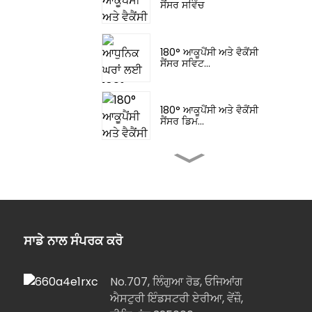
ਸੈਂਸਰ ਸਵਿੱਚ
180° ਆਕੂਪੈਂਸੀ ਅਤੇ ਵੈਕੈਂਸੀ
ਸੈਂਸਰ ਸਵਿਟ...
180° ਆਕੂਪੈਂਸੀ ਅਤੇ ਵੈਕੈਂਸੀ
ਸੈਂਸਰ ਡਿਮ...
ਇਨਡੋਰ ਪ੍ਰੋਗਰਾਮੇਬਲ
ਕਾਊਂਟਡਾਉਨ ਡਿਜੀਟਲ...
ਸੁਵਿਧਾਜਨਕ ਅਤੇ ਸਮਾਰਟ ਘਰੇਲੂ
ਉਪਕਰਨ:...
ਸਾਡੇ ਨਾਲ ਸੰਪਰਕ ਕਰੋ
No.707, ਲਿੰਗੁਆ ਰੋਡ, ਓਜਿਆਂਗ
YSR115/YSR120 ਡੁਪਲੈਕਸ
ਸਾਕਟ ਡਾਇਵਰਸਿਫਾਈ...
ਐਸਟੁਰੀ ਇੰਡਸਟਰੀ ਏਰੀਆ, ਵੇਂਜ਼ੌ,