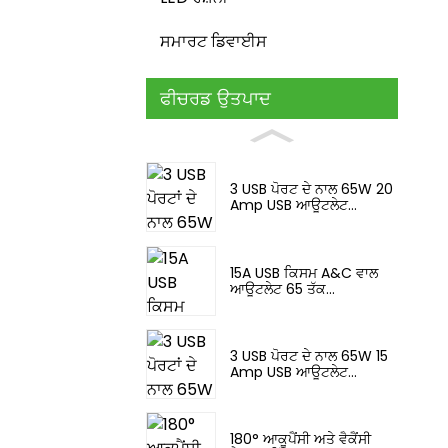
ਸਮਾਰਟ ਡਿਵਾਈਸ
ਫੀਚਰਡ ਉਤਪਾਦ
3 USB ਪੋਰਟ ਦੇ ਨਾਲ 65W 20
Amp USB ਆਊਟਲੇਟ...
15A USB ਕਿਸਮ A&C ਵਾਲ
ਆਊਟਲੇਟ 65 ਤੱਕ...
3 USB ਪੋਰਟ ਦੇ ਨਾਲ 65W 15
Amp USB ਆਊਟਲੇਟ...
180° ਆਕੂਪੈਂਸੀ ਅਤੇ ਵੈਕੈਂਸੀ