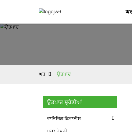
ਘ
ਘਰ
ਉਤਪਾਦ
ਉਤਪਾਦ ਸ਼੍ਰੇਣੀਆਂ
ਵਾਇਰਿੰਗ ਡਿਵਾਈਸ
LED ਰੋਸ਼ਨੀ