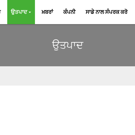
ਰ
ਉਤਪਾਦ
ਖ਼ਬਰਾਂ
ਕੰਪਨੀ
ਸਾਡੇ ਨਾਲ ਸੰਪਰਕ ਕਰੋ
ਉਤਪਾਦ