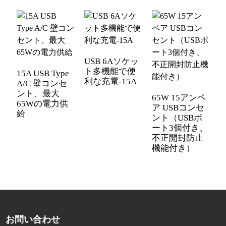
USB 6Aソケッ
ト多機能で便
15A USB Type
U
利な充電-15A
A/C 壁コンセ
セ
ント、最大
E
65W 15アンペ
65Wの電力供
ア USBコンセ
給
ント（USBポ
ート3個付き、
不正開封防止
機能付き）
お問い合わせ