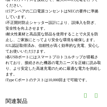
認証：ETL、FCC
ください。
15アンペアの二口電源コンセントはNECの要件に準拠
l
しています。
不正開封防止シャッター設計により、誤挿入を防ぎ、
l
安全性を向上させます。
耐火性素材と高品質な部品を使用することで火災を防
l
止し、ご家族にとってより安全な環境を確保します。
UL認証取得済み、信頼性が高く効率的な充電、安心し
l
てお使いいただけます。
各USBポートにはスマートプロトコルチップが搭載さ
l
れており、接続された機器の電力ニーズを正確に読み取
り、より安定した高速充電のために最適な電力を供給し
ます。
Type Cポートのテストは10,000回まで可能です。
l
関連製品