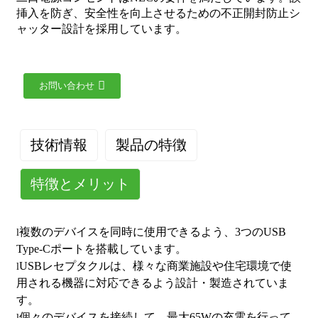
挿入を防ぎ、安全性を向上させるための不正開封防止シ
ャッター設計を採用しています。
お問い合わせ
技術情報
製品の特徴
特徴とメリット
動作温度：-4～140°F（-20～60°C）
コンセント定格：15A 125VAC 60Hz
複数のデバイスを同時に使用できるよう、3つのUSB
l
USB定格出力：シングルポート：最大65W、デュアルポ
Type-Cポートを搭載しています。
ート：最大30W、トリプルポート：最大20W
USBレセプタクルは、様々な商業施設や住宅環境で使
l
ワイヤ端子：#14～#12AWG銅線
用される機器に対応できるよう設計・製造されていま
USBプロトコル：PD3.0
す。
カラー：ブラック、ホワイト、アーモンド、アイボリー
個々のデバイスを接続して、最大65Wの充電を行って
l