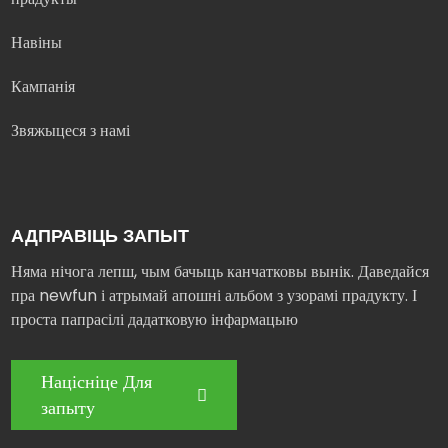
Навіны
Кампанія
Звяжыцеся з намі
АДПРАВІЦЬ ЗАПЫТ
Няма нічога лепш, чым бачыць канчатковы вынік. Даведайся
пра newfun і атрымай апошні альбом з узорамі прадукту. І
проста папрасілі дадатковую інфармацыю
Націсніце Для
запыту