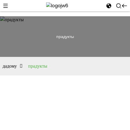
прадукты
дадому
прадукты