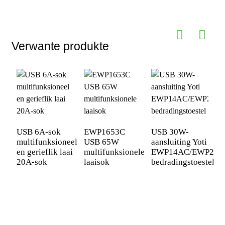
Verwante produkte
USB 6A-sok
EWP1653C
USB 30W-
multifunksioneel
USB 65W
aansluiting Yoti
1
en gerieflik laai
multifunksionele
EWP14AC/EWP24A
A
20A-sok
laaisok
bedradingstoestel
M
T
K