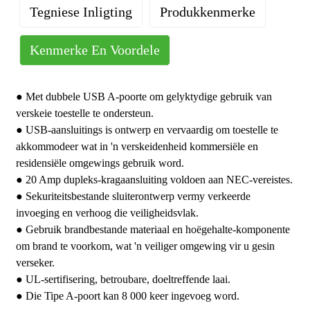
Tegniese Inligting
Produkkenmerke
Kenmerke En Voordele
Bedryfstemperatuur: 0 tot 40°C (32 tot 104°F)
● Met dubbele USB A-poorte om gelyktydige gebruik van
verskeie toestelle te ondersteun.
● USB-aansluitings is ontwerp en vervaardig om toestelle te
akkommodeer wat in 'n verskeidenheid kommersiële en
residensiële omgewings gebruik word.
● 20 Amp dupleks-kragaansluiting voldoen aan NEC-vereistes.
● Sekuriteitsbestande sluiterontwerp vermy verkeerde
invoeging en verhoog die veiligheidsvlak.
● Gebruik brandbestande materiaal en hoëgehalte-komponente
om brand te voorkom, wat 'n veiliger omgewing vir u gesin
verseker.
● UL-sertifisering, betroubare, doeltreffende laai.
● Die Tipe A-poort kan 8 000 keer ingevoeg word.