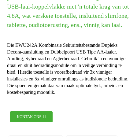
USB-laai-koppelvlakke met 'n totale krag van tot
4.8A, wat verskeie toestelle, insluitend slimfone,
tablette, oudiotoerusting, ens., vinnig kan laai.
Die EWU242A Kombinasie Sekuriteitsbestande Dupleks
Decora-aansluiting en Dubbelpoort USB Tipe AA-laaier,
Aarding, Sybedraad en Agterbedraad. Gebruik 'n eenvoudige
draai-en-sluit-bedradingsmodule om 'n veilige verbinding te
bied. Hierdie toestelle is voorafbedraad vir 3x vinniger
installasies en 5x vinniger omruilings as tradisionele bedrading.
Die spoed en gemak daarvan maak optimale tyd-, arbeid- en
kostebesparing moontlik.
KONTAK ONS