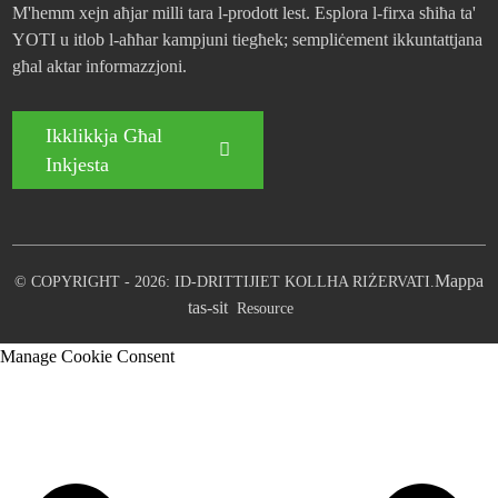
M'hemm xejn aħjar milli tara l-prodott lest. Esplora l-firxa sħiħa ta'
YOTI u itlob l-aħħar kampjuni tiegħek; sempliċement ikkuntattjana
għal aktar informazzjoni.
Ikklikkja Għal
Inkjesta
Mappa
© COPYRIGHT - 2026: ID-DRITTIJIET KOLLHA RIŻERVATI.
tas-sit
Resource
Manage Cookie Consent