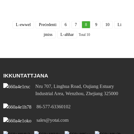
L-ewwel
Preċedenti
6
7
8
9
10
Li
jmiss
L-aħħar
Total 10
IKKUNTATTJANA
Nru 707, Linghua Road, Oujiang Estuary
Industrial Area, Wenzhou, Zhejiang 325000
86-577-63360102
sales@yotai.com