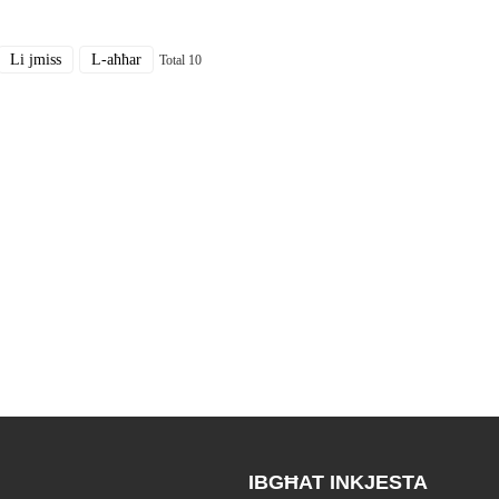
Li jmiss
L-aħħar
Total 10
IBGĦAT INKJESTA