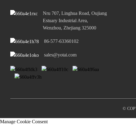
Nru 707, Linghua Road, Oujiang
45W Port Uniku tat-Tip Ċ
PD Super Veloċi ...
Estuary Industrial Area,
Wenzhou, Zhejiang 325000
65W Tip-Ċ Uniku u USB-A
86-577-63360102
Uniku Po...
sales@yotai.com
© COP
Manage Cookie Consent