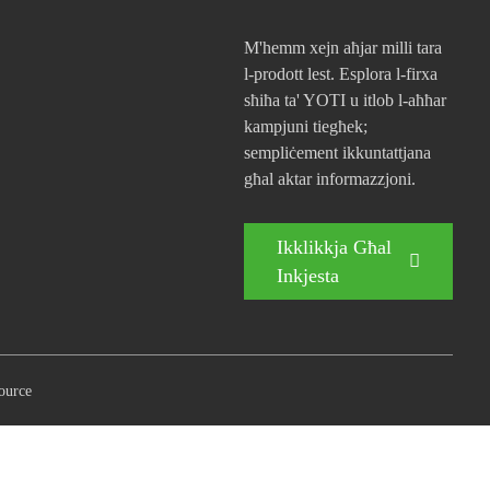
M'hemm xejn aħjar milli tara
l-prodott lest. Esplora l-firxa
sħiħa ta' YOTI u itlob l-aħħar
kampjuni tiegħek;
sempliċement ikkuntattjana
għal aktar informazzjoni.
Ikklikkja Għal
Inkjesta
ource