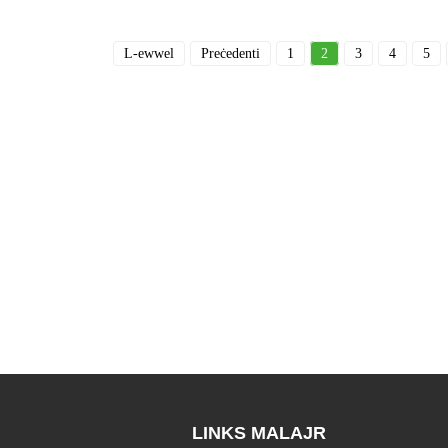
L-ewwel
Preċedenti
1
2
3
4
5
LINKS MALAJR