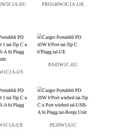
0W3C1A-EU
PRO140W3C1A-UK
PA45W1C-EU
W1C1A-US
W1C1A-UE
PE20W1A1C