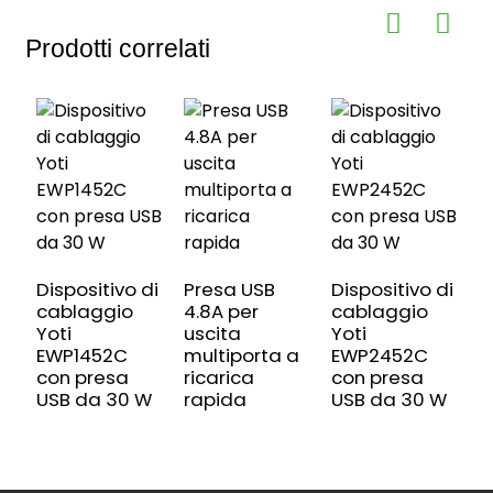
Prodotti correlati
P
r
m
Dispositivo di
Presa USB
Dispositivo di
U
cablaggio
4.8A per
cablaggio
Yoti
uscita
Yoti
EWP1452C
multiporta a
EWP2452C
con presa
ricarica
con presa
USB da 30 W
rapida
USB da 30 W