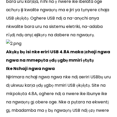
bara uru karịsịa, n'ihi na ọ nwere ike ibelata oge
achọrọ iji kwalite ngwaọrụ ma e jiri ya tụnyere chaja
USB ọkọlọtọ. Oghere USB ndị a na-anọchi anya
nkwalite bara uru na sistemu eletriki, na-adaba
n'ụdị ndụ anyị ejikọrọ na dabere na ngwaọrụ.
Akụkụ bụ isi nke eriri USB 4.8A maka ịchaji ngwa
ngwa na mmepụta ọdụ ụgbọ mmiri ọtụtụ
Ike Nchaji ngwa ngwa
Njirimara nchaji ngwa ngwa nke ndị a
eriri USB
bụ uru
dị ukwuu karịa ọdụ ụgbọ mmiri USB ọkọlọtọ. Site na
mkpokọta 4.8A, oghere ndị a nwere ike ibunye ike
na ngwaọrụ gị obere oge. Nke a pụtara na ekwentị
gị, mbadamba ma ọ bụ ngwaọrụ USB ndị ọzọ nwere