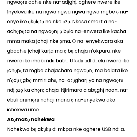
ngwaọrụ ochie nke na-adịghị, oghere nwere ike
ịnyekwu ike na ngwa ngwa ngwa ngwa mgbe ọ na-
enye ike ọkọlọtọ na nke ọzọ. Nkesa smart a na-
achọpụta na ngwaọrụ ọ bụla na-enweta ike kacha
mma maka ịchaji nke ọma. Ọ na-enyekwara aka
gbochie ịchaji karịa ma ọ bụ chaja n'okpuru, nke
nwere ike imebi ndụ batrị. Ụfọdụ ụdị dị elu nwere ike
ịchọpụta mgbe chajachara ngwaọrụ ma belata ike
n'ọdụ ụgbọ mmiri ahụ, na-atụgharị ya na ngwaọrụ
ndị ọzọ ka chọrọ chaja. Njirimara a abụghị naanị na-
ebuli arụmọrụ nchaji mana ọ na-enyekwa aka
ichekwa ume.
Atụmatụ nchekwa
Nchekwa bụ akụkụ dị mkpa nke oghere USB ndị a,