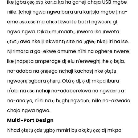
ike ịgba ọsọ ọsọ karịa ka ha ga-eji chaja USB mgbe
niile. Ịchaji ngwa ngwa bara uru karịsịa mgbe ị na-
eme ọsọ ọsọ ma chọọ ịkwalite batrị ngwaọrụ gị
ngwa ngwa. Dịka ọmụmaatụ, ịnwere ike ịnweta
ọtụtụ awa nke iji ekwentị site na ụgwọ nkeji iri na ise.
Njirimara a ga-ekwe omume n'ihi na oghere nwere
ike ịnapụta amperage dị elu n'enweghị ihe ọ bụla,
na-adaba na ọnụego nchaji kachasị nke ọtụtụ
ngwaọrụ ọgbara ọhụrụ. Otú ọ dị, ọ dị mkpa iburu
n'obi na ọsọ nchaji na-adaberekwa na ngwaọrụ a
na-ana ya, n'ihi na ọ bụghị ngwaọrụ niile na-akwado
chaja ngwa ngwa.
Multi-Port Design
Nhazi ọtụtụ ọdụ ụgbọ mmiri bụ akụkụ ọzọ dị mkpa