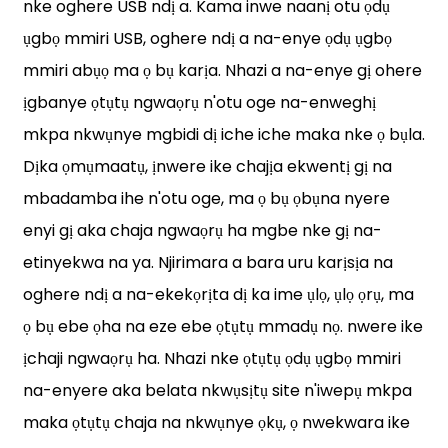
nke oghere USB ndị a. Kama inwe naanị otu ọdụ
ụgbọ mmiri USB, oghere ndị a na-enye ọdụ ụgbọ
mmiri abụọ ma ọ bụ karịa. Nhazi a na-enye gị ohere
ịgbanye ọtụtụ ngwaọrụ n'otu oge na-enweghị
mkpa nkwụnye mgbidi dị iche iche maka nke ọ bụla.
Dịka ọmụmaatụ, ịnwere ike chajịa ekwentị gị na
mbadamba ihe n'otu oge, ma ọ bụ ọbụna nyere
enyi gị aka chaja ngwaọrụ ha mgbe nke gị na-
etinyekwa na ya. Njirimara a bara uru karịsịa na
oghere ndị a na-ekekọrịta dị ka ime ụlọ, ụlọ ọrụ, ma
ọ bụ ebe ọha na eze ebe ọtụtụ mmadụ nọ. nwere ike
ịchaji ngwaọrụ ha. Nhazi nke ọtụtụ ọdụ ụgbọ mmiri
na-enyere aka belata nkwụsịtụ site n'iwepụ mkpa
maka ọtụtụ chaja na nkwụnye ọkụ, ọ nwekwara ike