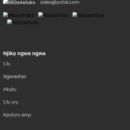
sales@yotai.com
Njikọ ngwa ngwa
Ụlọ
Ngwaahịa
Akụkọ
Ụlọ ọrụ
Kpọtụrụ anyị