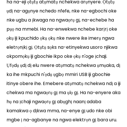
ha na-eji ọtụtụ atụmatụ nchekwa arụnyere. Ọtụtụ
ụdị na-agụnye nchedo nfefe, nke na-egbochi oke
nke ugbu a ịkwaga na ngwaọrụ gị, na-echebe ha
pụọ ​​na mmebi. Ha na-enwekwa nchebe karịrị oke
ọkụ iji kpuchido ọkụ ọkụ nke nwere ike imerụ ngwa
eletrọnịkị gị. Ọtụtụ sọks na-etinyekwa usoro njikwa
okpomọkụ iji gbochie ikpo oke ọkụ n'oge ịchaji.
Ụfọdụ ụdị dị elu nwere atụmatụ nchekwa ụmụaka, dị
ka ihe mkpuchi n'ọdụ ụgbọ mmiri USB iji gbochie
itinye obere ihe. Emebere atụmatụ nchekwa ndị a iji
chekwa ma ngwaọrụ gị ma ụlọ gị. Ha na-enyere aka
hụ na ịchaji ngwaọrụ gị abụghị naanị adaba
kamakwa ọ dịkwa mma, na-enye gị udo nke obi
mgbe ị na-agbanye na ngwa elektrọn gị bara uru.