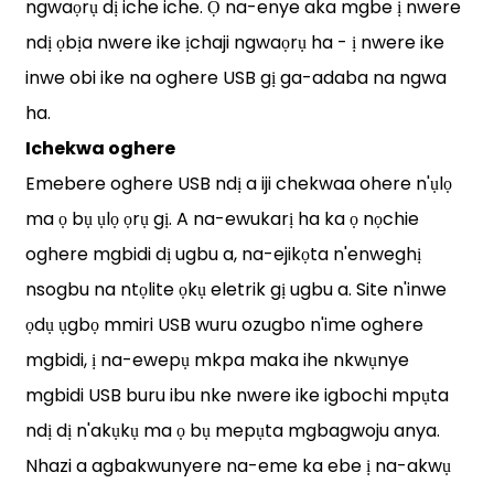
ngwaọrụ dị iche iche. Ọ na-enye aka mgbe ị nwere
ndị ọbịa nwere ike ịchaji ngwaọrụ ha - ị nwere ike
inwe obi ike na oghere USB gị ga-adaba na ngwa
ha.
Ichekwa oghere
Emebere oghere USB ndị a iji chekwaa ohere n'ụlọ
ma ọ bụ ụlọ ọrụ gị. A na-ewukarị ha ka ọ nọchie
oghere mgbidi dị ugbu a, na-ejikọta n'enweghị
nsogbu na ntọlite ​​​​ọkụ eletrik gị ugbu a. Site n'inwe
ọdụ ụgbọ mmiri USB wuru ozugbo n'ime oghere
mgbidi, ị na-ewepụ mkpa maka ihe nkwụnye
mgbidi USB buru ibu nke nwere ike igbochi mpụta
ndị dị n'akụkụ ma ọ bụ mepụta mgbagwoju anya.
Nhazi a agbakwunyere na-eme ka ebe ị na-akwụ