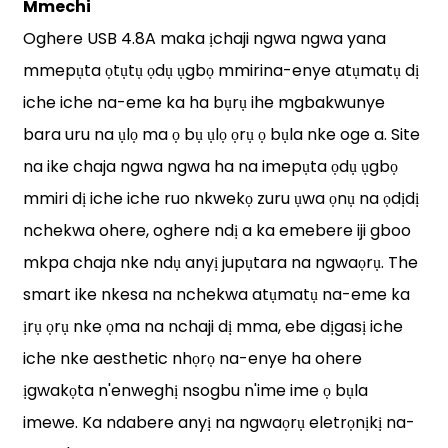
Mmechi
Oghere USB 4.8A maka ịchaji ngwa ngwa yana
mmepụta ọtụtụ ọdụ ụgbọ mmiri
na-enye atụmatụ dị
iche iche na-eme ka ha bụrụ ihe mgbakwunye
bara uru na ụlọ ma ọ bụ ụlọ ọrụ ọ bụla nke oge a. Site
na ike chaja ngwa ngwa ha na imepụta ọdụ ụgbọ
mmiri dị iche iche ruo nkwekọ zuru ụwa ọnụ na ọdịdị
nchekwa ohere, oghere ndị a ka emebere iji gboo
mkpa chaja nke ndụ anyị jupụtara na ngwaọrụ. The
smart ike nkesa na nchekwa atụmatụ na-eme ka
ịrụ ọrụ nke ọma na nchaji dị mma, ebe dịgasị iche
iche nke aesthetic nhọrọ na-enye ha ohere
ịgwakọta n'enweghị nsogbu n'ime ime ọ bụla
imewe. Ka ndabere anyị na ngwaọrụ eletrọnịkị na-