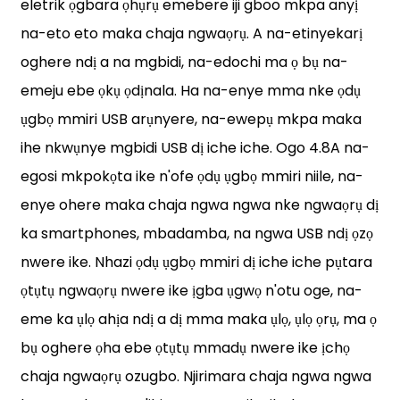
eletrik ọgbara ọhụrụ emebere iji gboo mkpa anyị
na-eto eto maka chaja ngwaọrụ. A na-etinyekarị
oghere ndị a na mgbidi, na-edochi ma ọ bụ na-
emeju ebe ọkụ ọdịnala. Ha na-enye mma nke ọdụ
ụgbọ mmiri USB arụnyere, na-ewepụ mkpa maka
ihe nkwụnye mgbidi USB dị iche iche. Ogo 4.8A na-
egosi mkpokọta ike n'ofe ọdụ ụgbọ mmiri niile, na-
enye ohere maka chaja ngwa ngwa nke ngwaọrụ dị
ka smartphones, mbadamba, na ngwa USB ndị ọzọ
.
nwere ike. Nhazi ọdụ ụgbọ mmiri dị iche iche pụtara
ọtụtụ ngwaọrụ nwere ike ịgba ụgwọ n'otu oge, na-
eme ka ụlọ ahịa ndị a dị mma maka ụlọ, ụlọ ọrụ, ma ọ
bụ oghere ọha ebe ọtụtụ mmadụ nwere ike ịchọ
chaja ngwaọrụ ozugbo. Njirimara chaja ngwa ngwa