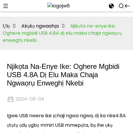
Ụlọ
Akụkọ ngwaahịa
Njikọta na-enye ike:
Oghere mgbidi USB 4.8A dị elu maka chaja ngwaọrụ
enweghị nkebi
Njikọta Na-Enye Ike: Oghere Mgbidi
USB 4.8A Dị Elu Maka Chaja
Ngwaọrụ Enweghị Nkebi
2024-09-04
Igwe USB nwere ike ịchaji ngwa ngwa, dị ka nke
4.8A
ọtụtụ ọdụ ụgbọ mmiri USB mmepụta
, bụ ihe ọkụ