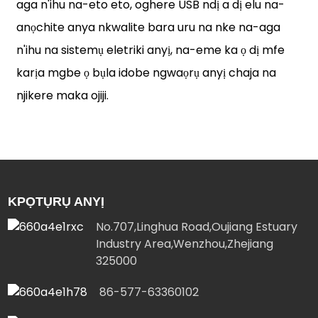
aga n'ihu na-eto eto, oghere USB ndị a dị elu na-
anọchite anya nkwalite bara uru na nke na-aga
n'ihu na sistemụ eletriki anyị, na-eme ka ọ dị mfe
karịa mgbe ọ bụla idobe ngwaọrụ anyị chaja na
njikere maka ojiji.
KPỌTỤRỤ ANYỊ
No.707,Linghua Road,Oujiang Estuary
Industry Area,Wenzhou,Zhejiang
325000
86-577-63360102