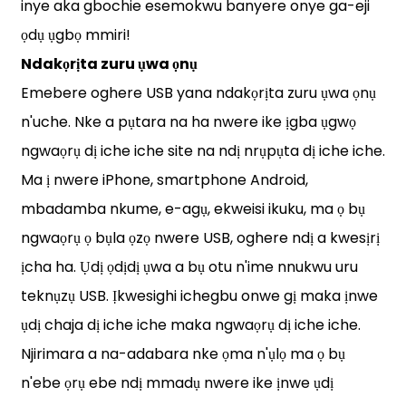
inye aka gbochie esemokwu banyere onye ga-eji
ọdụ ụgbọ mmiri!
Ndakọrịta zuru ụwa ọnụ
Emebere oghere USB yana ndakọrịta zuru ụwa ọnụ
n'uche. Nke a pụtara na ha nwere ike ịgba ụgwọ
ngwaọrụ dị iche iche site na ndị nrụpụta dị iche iche.
Ma ị nwere iPhone, smartphone Android,
mbadamba nkume, e-agụ, ekweisi ikuku, ma ọ bụ
ngwaọrụ ọ bụla ọzọ nwere USB, oghere ndị a kwesịrị
ịcha ha. Ụdị ọdịdị ụwa a bụ otu n'ime nnukwu uru
teknụzụ USB. Ịkwesighi ichegbu onwe gị maka ịnwe
ụdị chaja dị iche iche maka ngwaọrụ dị iche iche.
Njirimara a na-adabara nke ọma n'ụlọ ma ọ bụ
n'ebe ọrụ ebe ndị mmadụ nwere ike ịnwe ụdị