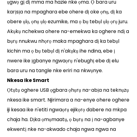
ụgwọ gị dị mma ma hazie nke ọma. Ọ bara uru
karịsịa na mpaghara ebe ohere dị oke ọnụ, dị ka
obere ụlọ, ọnụ ụlọ ezumike, ma ọ bụ tebụl ụlọ ọrụ juru.
Akụkụ nchekwa ohere na-emekwa ka oghere ndị a
bụrụ nnukwu nhọrọ maka mpaghara dị ka tebụl
kichin ma ọ bụ tebụl dị n'akụkụ ihe ndina, ebe ị
nwere ike ịgbanye ngwaọrụ n'ebughị ebe dị elu
bara uru na tangle nke eriri na nkwụnye.
Nkesa Ike Smart
Ọtụtụ oghere USB ọgbara ọhụrụ na-abịa na teknụzụ
nkesa ike smart. Njirimara a na-enye ohere oghere
iji kesaa ike n'etiti ngwaọrụ ejikọrọ dabere na mkpa
chaja ha. Dịka ọmụmaatụ, ọ bụrụ na ị na-agbanye
ekwentị nke na-akwado chaja ngwa ngwa na